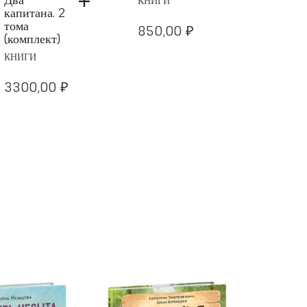
КНИГИ
капитана. 2
нескол
тома
смешн
850,00
₽
(комплект)
истори
жизни
КНИГИ
семил
челове
3300,00
₽
которо
везёт
КНИГИ
700,