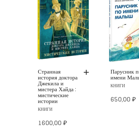
Парусник по
Лягушонок
ора
имени Малыш
Волчонок 
КНИГИ
КНИГИ
а :
650,00
₽
650,00
₽