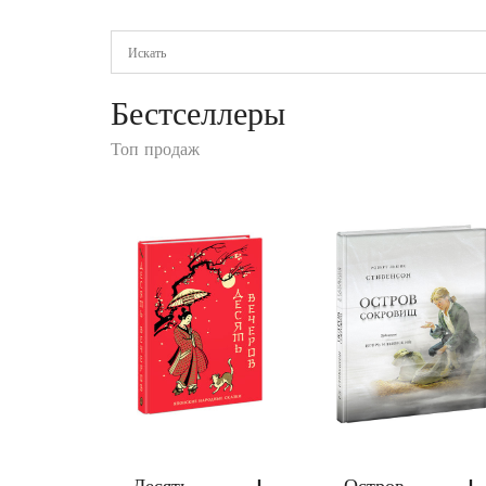
Бестселлеры
Топ продаж
г
Десять
Остров