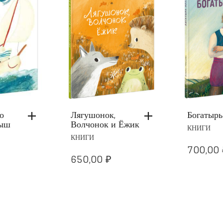
,
Богатырь Несыта
Птичья 
и Ёжик
КНИГИ
КНИГИ
700,00
₽
650,0